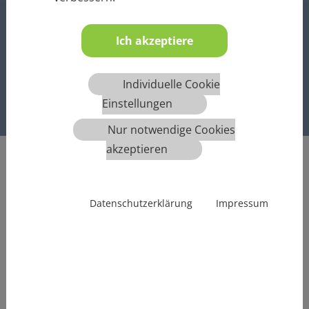
MEHR INFOS
Ich akzeptiere
Individuelle Cookie
1
2
3
4
5
6
Einstellungen
Nur notwendige Cookies
akzeptieren
Impressum
Datenschutzerklärung
Impressum
Unternehmenssitz:
VBZ Nord GmbH
Wohlenbergstraße 6, Gebäude B3
30179 Hannover