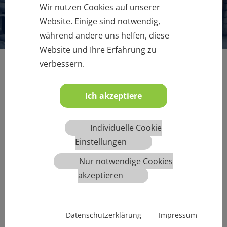
Wir nutzen Cookies auf unserer
Website. Einige sind notwendig,
während andere uns helfen, diese
Website und Ihre Erfahrung zu
verbessern.
Ich akzeptiere
Übersicht aller angebotenen Weiterbildungen
Individuelle Cookie
zurück zur Übersicht
Einstellungen
Nur notwendige Cookies
akzeptieren
Datenschutzerklärung
Impressum