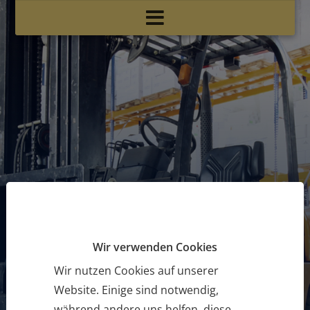
Wir verwenden Cookies
Wir nutzen Cookies auf unserer
Website. Einige sind notwendig,
während andere uns helfen, diese