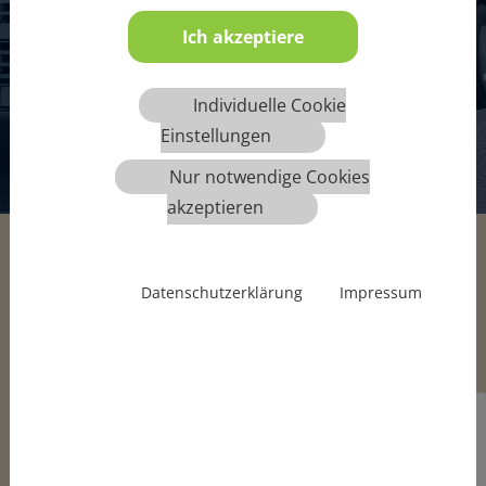
Ich akzeptiere
MEHR INFOS
Individuelle Cookie
Einstellungen
1
2
3
4
5
6
Nur notwendige Cookies
akzeptieren
Datenschutzerklärung
Impressum
Jobangebote
FAHRSCHULLEITER (M/W/D) IN
Geesthacht
GEESTHACHT