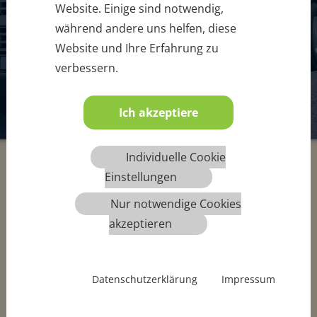
Website. Einige sind notwendig,
während andere uns helfen, diese
MEHR INFOS
Website und Ihre Erfahrung zu
verbessern.
1
2
3
4
5
6
Ich akzeptiere
Individuelle Cookie
Einstellungen
Nur notwendige Cookies
akzeptieren
Datenschutzerklärung
Impressum
Übersicht aller angebotenen Termine